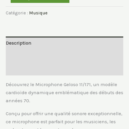
de
Catégorie :
Musique
Microcphone
Geloso
11/171
Description
Informations complémentaires
Avis (0)
Découvrez le Microphone Geloso 11/171, un modèle
cardioïde dynamique emblématique des débuts des
années 70.
Conçu pour offrir une qualité sonore exceptionnelle,
ce microphone est parfait pour les musiciens, les