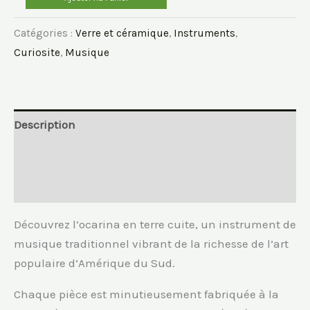
de
Catégories :
Verre et céramique
,
Instruments
,
Ocarina/flûte
Curiosite
,
Musique
en
terre
cuite
Description
Informations complémentaires
Avis (0)
Découvrez l’ocarina en terre cuite, un instrument de
musique traditionnel vibrant de la richesse de l’art
populaire d’Amérique du Sud.
Chaque pièce est minutieusement fabriquée à la