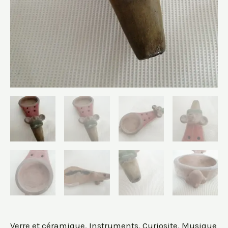
Verre et céramique
,
Instruments
,
Curiosite
,
Musique