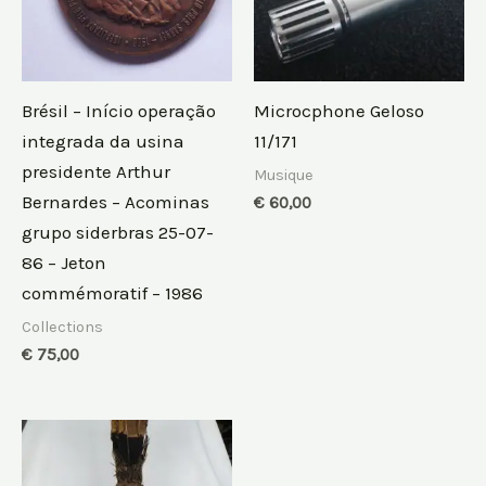
Brésil – Início operação
Microcphone Geloso
integrada da usina
11/171
presidente Arthur
Musique
Bernardes – Acominas
€
60,00
grupo siderbras 25-07-
86 – Jeton
commémoratif – 1986
Collections
€
75,00