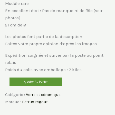
Modèle rare
En excellent état : Pas de manque ni de fêle (voir
photos)
21 cm de Ø
Les photos font partie de la description
Faites votre propre opinion d’après les images.
Expédition soignée et suivie par la poste ou point
relais
Poids du colis avec emballage : 2 kilos
quantité
Ajouter Au Panier
de
Catégorie :
Verre et céramique
3
Marque :
Petrus regout
assiettes
Maastricht