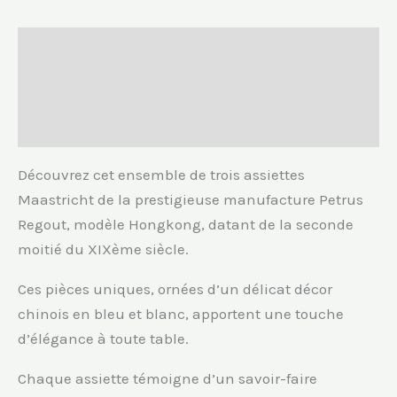
Petrus
Regout
Description
-
Modèle
Informations complémentaires
Hong
Avis (0)
Kong
Découvrez cet ensemble de trois assiettes
Maastricht de la prestigieuse manufacture Petrus
Regout, modèle Hongkong, datant de la seconde
moitié du XIXème siècle.
Ces pièces uniques, ornées d’un délicat décor
chinois en bleu et blanc, apportent une touche
d’élégance à toute table.
Chaque assiette témoigne d’un savoir-faire